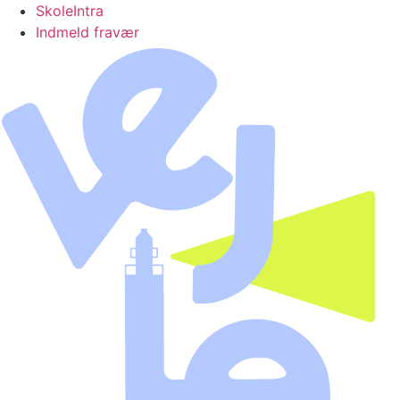
SkoleIntra
Indmeld fravær